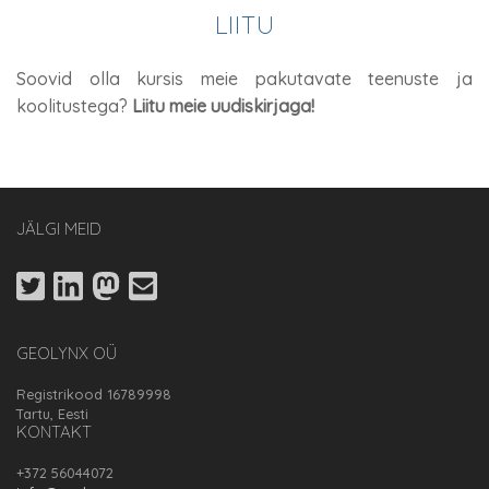
LIITU
Soovid olla kursis meie pakutavate teenuste ja
koolitustega?
Liitu meie uudiskirjaga!
JÄLGI MEID
GEOLYNX OÜ
Registrikood 16789998
Tartu, Eesti
KONTAKT
+372 56044072